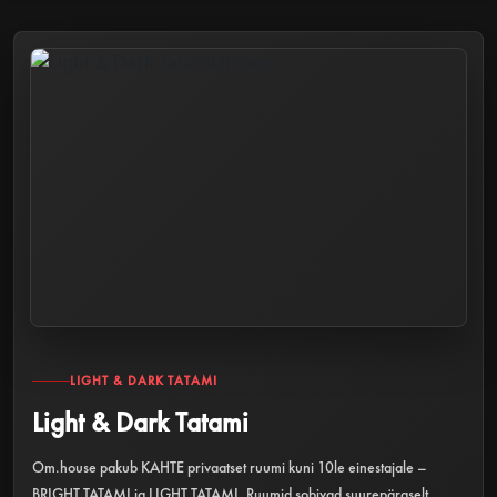
LIGHT & DARK TATAMI
Light & Dark Tatami
Om.house pakub KAHTE privaatset ruumi kuni 10le einestajale –
BRIGHT TATAMI ja LIGHT TATAMI. Ruumid sobivad suurepäraselt